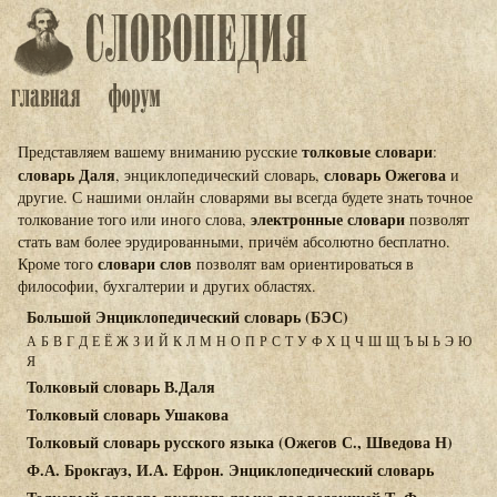
толковые словари
Представляем вашему вниманию русские
:
словарь Даля
словарь Ожегова
, энциклопедический словарь,
и
другие. С нашими онлайн словарями вы всегда будете знать точное
электронные словари
толкование того или иного слова,
позволят
стать вам более эрудированными, причём абсолютно бесплатно.
словари слов
Кроме того
позволят вам ориентироваться в
философии, бухгалтерии и других областях.
Большой Энциклопедический словарь (БЭС)
А
Б
В
Г
Д
Е
Ё
Ж
З
И
Й
К
Л
М
Н
О
П
Р
С
Т
У
Ф
Х
Ц
Ч
Ш
Щ
Ъ
Ы
Ь
Э
Ю
Я
Толковый словарь В.Даля
Толковый словарь Ушакова
Толковый словарь русского языка (Ожегов С., Шведова Н)
Ф.А. Брокгауз, И.А. Ефрон. Энциклопедический словарь