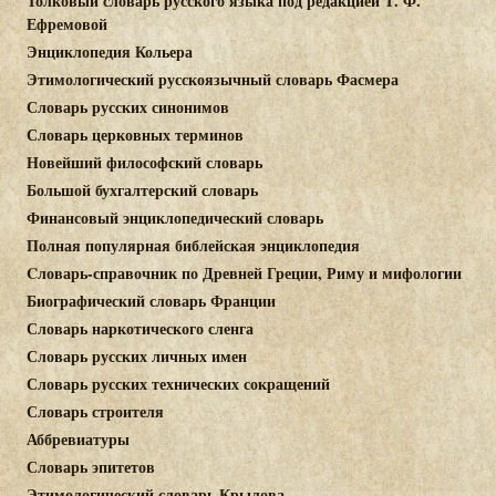
Толковый словарь русского языка под редакцией Т. Ф.
Ефремовой
Энциклопедия Кольера
Этимологический русскоязычный словарь Фасмера
Словарь русских синонимов
Словарь церковных терминов
Новейший философский словарь
Большой бухгалтерский словарь
Финансовый энциклопедический словарь
Полная популярная библейская энциклопедия
Cловарь-справочник по Древней Греции, Риму и мифологии
Биографический словарь Франции
Словарь наркотического сленга
Словарь русских личных имен
Словарь русских технических сокращений
Словарь строителя
Аббревиатуры
Словарь эпитетов
Этимологический словарь Крылова