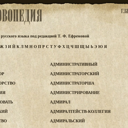
русского языка под редакцией Т. Ф. Ефремовой
Ж
З
И
Й
К
Л
М
Н
О
П
Р
С
Т
У
Ф
Х
Ц
Ч
Ш
Щ
Ы
Ь
Э
Ю
Я
АДМИНИСТРАТИВНЫЙ
ОР
АДМИНИСТРАТОРСКИЙ
ОРСТВО
АДМИНИСТРАТОРША
ИЯ
АДМИНИСТРИРОВАНИЕ
ОВАТЬ
АДМИРАЛ
КИЙ
АДМИРАЛТЕЙСТВ-КОЛЛЕГИЯ
ТВО
АДМИРАЛЬСКИЙ