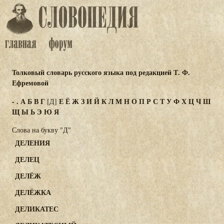
Толковый словарь русского языка под редакцией Т. Ф.
Ефремовой
-
.
А
Б
В
Г
Е
Ё
Ж
З
И
Й
К
Л
М
Н
О
П
Р
С
Т
У
Ф
Х
Ц
Ч
Ш
[Д]
Щ
Ы
Ь
Э
Ю
Я
Слова на букву "Д"
ДЕЛЕНИЯ
ДЕЛЕЦ
ДЕЛЁЖ
ДЕЛЁЖКА
ДЕЛИКАТЕС