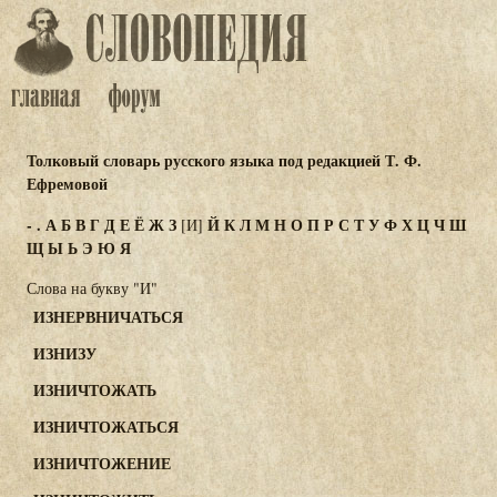
Толковый словарь русского языка под редакцией Т. Ф.
Ефремовой
-
.
А
Б
В
Г
Д
Е
Ё
Ж
З
Й
К
Л
М
Н
О
П
Р
С
Т
У
Ф
Х
Ц
Ч
Ш
[И]
Щ
Ы
Ь
Э
Ю
Я
Слова на букву "И"
ИЗНЕРВНИЧАТЬСЯ
ИЗНИЗУ
ИЗНИЧТОЖАТЬ
ИЗНИЧТОЖАТЬСЯ
ИЗНИЧТОЖЕНИЕ