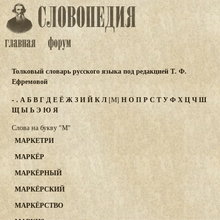
Толковый словарь русского языка под редакцией Т. Ф.
Ефремовой
-
.
А
Б
В
Г
Д
Е
Ё
Ж
З
И
Й
К
Л
Н
О
П
Р
С
Т
У
Ф
Х
Ц
Ч
Ш
[М]
Щ
Ы
Ь
Э
Ю
Я
Слова на букву "М"
МАРКЕТРИ
МАРКЁР
МАРКЁРНЫЙ
МАРКЁРСКИЙ
МАРКЁРСТВО