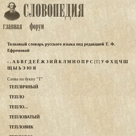
Толковый словарь русского языка под редакцией Т. Ф.
Ефремовой
-
.
А
Б
В
Г
Д
Е
Ё
Ж
З
И
Й
К
Л
М
Н
О
П
Р
С
У
Ф
Х
Ц
Ч
Ш
[Т]
Щ
Ы
Ь
Э
Ю
Я
Слова на букву "Т"
ТЕПЛИЧНЫЙ
ТЕПЛО
ТЕПЛО...
ТЕПЛОВАТЫЙ
ТЕПЛОВИК