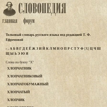
Толковый словарь русского языка под редакцией Т. Ф.
Ефремовой
-
.
А
Б
В
Г
Д
Е
Ё
Ж
З
И
Й
К
Л
М
Н
О
П
Р
С
Т
У
Ф
Ц
Ч
Ш
[Х]
Щ
Ы
Ь
Э
Ю
Я
Слова на букву "Х"
ХЛОПЧАТНИК
ХЛОПЧАТНИКОВЫЙ
ХЛОПЧАТОБУМАЖНЫЙ
ХЛОПЧАТЫЙ
ХЛОПЧИК