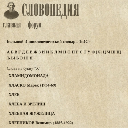
Большой Энциклопедический словарь (БЭС)
А
Б
В
Г
Д
Е
Ё
Ж
З
И
Й
К
Л
М
Н
О
П
Р
С
Т
У
Ф
Ц
Ч
Ш
Щ
[Х]
Ъ
Ы
Ь
Э
Ю
Я
Слова на букву "Х"
ХЛАМИДОМОНАДА
ХЛАСКО Марек (1934-69)
ХЛЕБ
ХЛЕБА И ЗРЕЛИЩ
ХЛЕБНАЯ ЖУЖЕЛИЦА
ХЛЕБНИКОВ Велимир (1885-1922)