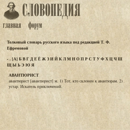
Толковый словарь русского языка под редакцией Т. Ф.
Ефремовой
-
.
[А]
Б
В
Г
Д
Е
Ё
Ж
З
И
Й
К
Л
М
Н
О
П
Р
С
Т
У
Ф
Х
Ц
Ч
Ш
Щ
Ы
Ь
Э
Ю
Я
АВАНТЮРИСТ
авантюрист [авантюрист] м. 1) Тот, кто склонен к авантюрам. 2)
устар. Искатель приключений.