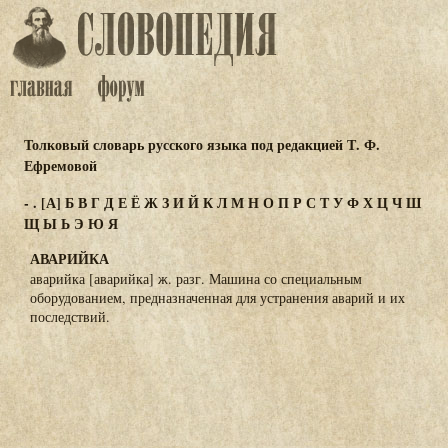
Толковый словарь русского языка под редакцией Т. Ф.
Ефремовой
-
.
[А]
Б
В
Г
Д
Е
Ё
Ж
З
И
Й
К
Л
М
Н
О
П
Р
С
Т
У
Ф
Х
Ц
Ч
Ш
Щ
Ы
Ь
Э
Ю
Я
АВАРИЙКА
аварийка [аварийка] ж. разг. Машина со специальным
оборудованием, предназначенная для устранения аварий и их
последствий.