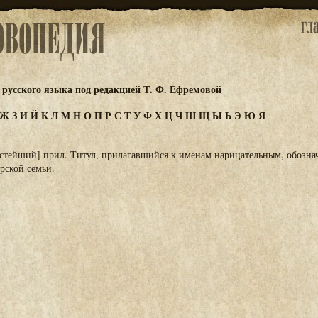
русского языка под редакцией Т. Ф. Ефремовой
Ж
З
И
Й
К
Л
М
Н
О
П
Р
С
Т
У
Ф
Х
Ц
Ч
Ш
Щ
Ы
Ь
Э
Ю
Я
устейший] прил. Титул, прилагавшийся к именам нарицательным, обозн
рской семьи.