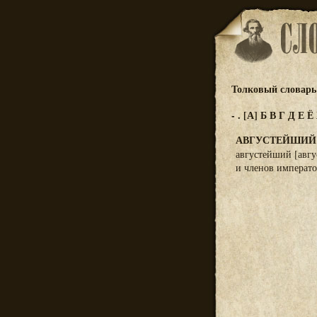
Толковый словарь 
-
.
[А]
Б
В
Г
Д
Е
Ё
АВГУСТЕЙШИЙ
августейший [авг
и членов императо