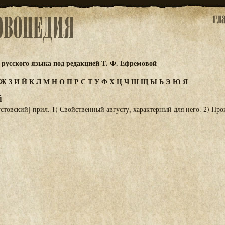
русского языка под редакцией Т. Ф. Ефремовой
Ж
З
И
Й
К
Л
М
Н
О
П
Р
С
Т
У
Ф
Х
Ц
Ч
Ш
Щ
Ы
Ь
Э
Ю
Я
Й
устовский] прил. 1) Свойственный августу, характерный для него. 2) Пр