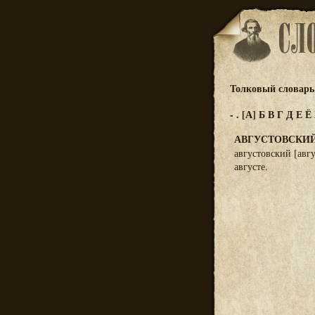
Толковый словарь 
-
.
[А]
Б
В
Г
Д
Е
Ё
АВГУСТОВСКИ
августовский [авг
августе.