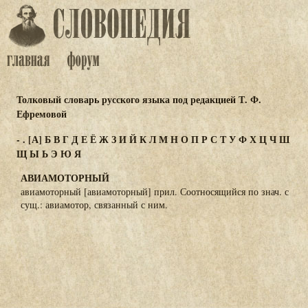
Толковый словарь русского языка под редакцией Т. Ф.
Ефремовой
-
.
[А]
Б
В
Г
Д
Е
Ё
Ж
З
И
Й
К
Л
М
Н
О
П
Р
С
Т
У
Ф
Х
Ц
Ч
Ш
Щ
Ы
Ь
Э
Ю
Я
АВИАМОТОРНЫЙ
авиамоторный [авиамоторный] прил. Соотносящийся по знач. с
сущ.: авиамотор, связанный с ним.