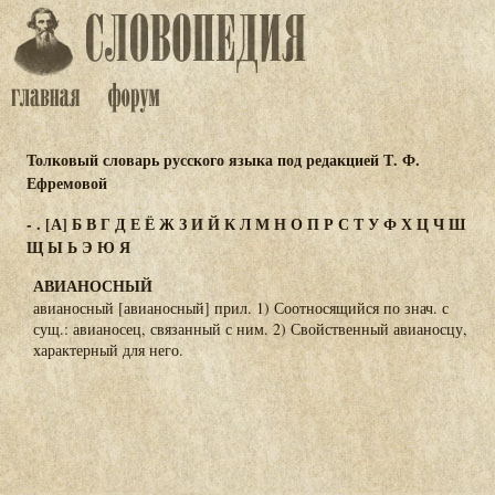
Толковый словарь русского языка под редакцией Т. Ф.
Ефремовой
-
.
[А]
Б
В
Г
Д
Е
Ё
Ж
З
И
Й
К
Л
М
Н
О
П
Р
С
Т
У
Ф
Х
Ц
Ч
Ш
Щ
Ы
Ь
Э
Ю
Я
АВИАНОСНЫЙ
авианосный [авианосный] прил. 1) Соотносящийся по знач. с
сущ.: авианосец, связанный с ним. 2) Свойственный авианосцу,
характерный для него.