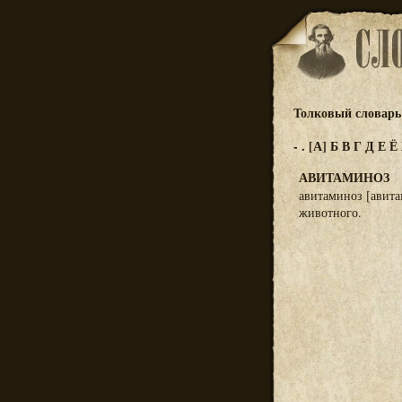
Толковый словарь 
-
.
[А]
Б
В
Г
Д
Е
Ё
АВИТАМИНОЗ
авитаминоз [авита
животного.