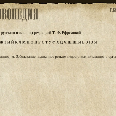
русского языка под редакцией Т. Ф. Ефремовой
Ж
З
И
Й
К
Л
М
Н
О
П
Р
С
Т
У
Ф
Х
Ц
Ч
Ш
Щ
Ы
Ь
Э
Ю
Я
миноз] м. Заболевание, вызванное резким недостатком витаминов в орга