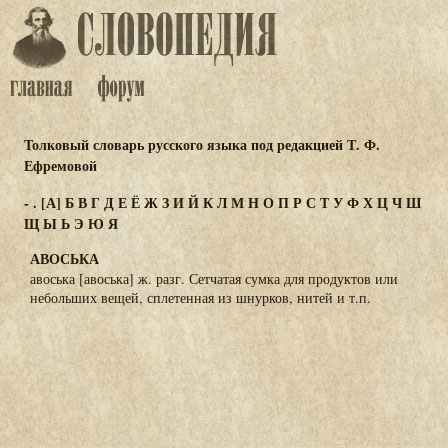
Толковый словарь русского языка под редакцией Т. Ф.
Ефремовой
-
.
[А]
Б
В
Г
Д
Е
Ё
Ж
З
И
Й
К
Л
М
Н
О
П
Р
С
Т
У
Ф
Х
Ц
Ч
Ш
Щ
Ы
Ь
Э
Ю
Я
АВОСЬКА
авоська [авоська] ж. разг. Сетчатая сумка для продуктов или
небольших вещей, сплетенная из шнурков, нитей и т.п.