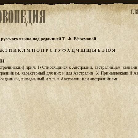
русского языка под редакцией Т. Ф. Ефремовой
Ж
З
И
Й
К
Л
М
Н
О
П
Р
С
Т
У
Ф
Х
Ц
Ч
Ш
Щ
Ы
Ь
Э
Ю
Я
ИЙ
стралийский] прил. 1) Относящийся к Австралии, австралийцам, связанн
тралийцам, характерный для них и для Австралии. 3) Принадлежащий Ав
Созданный, выведенный и т.п. в Австралии или австралийцами.