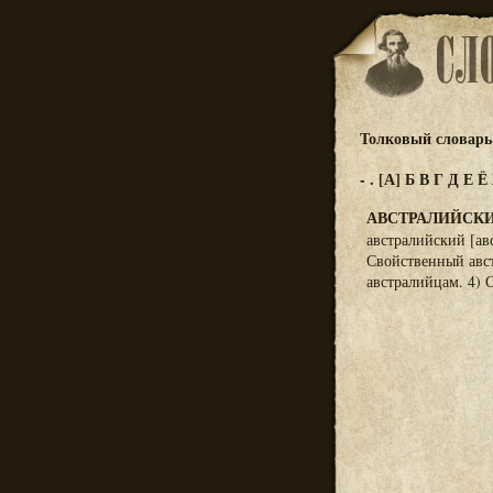
Толковый словарь 
-
.
[А]
Б
В
Г
Д
Е
Ё
АВСТРАЛИЙСК
австралийский [ав
Свойственный авс
австралийцам. 4) 