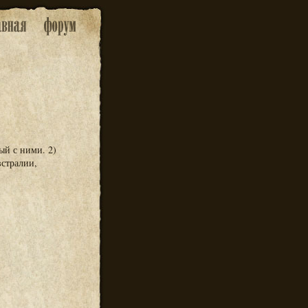
ый с ними. 2)
стралии,