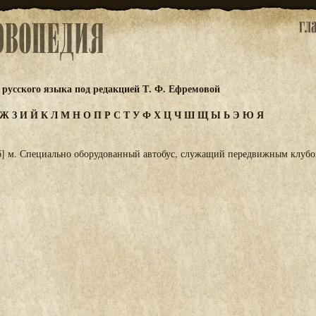
русского языка под редакцией Т. Ф. Ефремовой
Ж
З
И
Й
К
Л
М
Н
О
П
Р
С
Т
У
Ф
Х
Ц
Ч
Ш
Щ
Ы
Ь
Э
Ю
Я
б] м. Специально оборудованный автобус, служащий передвижным клубо