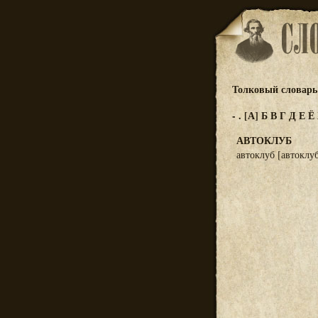
Толковый словарь 
-
.
[А]
Б
В
Г
Д
Е
Ё
АВТОКЛУБ
автоклуб [автоклу