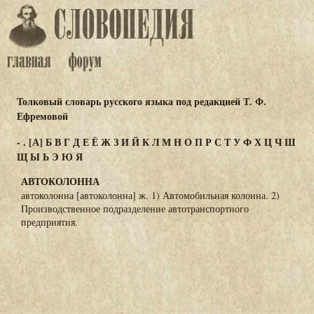
Толковый словарь русского языка под редакцией Т. Ф.
Ефремовой
-
.
[А]
Б
В
Г
Д
Е
Ё
Ж
З
И
Й
К
Л
М
Н
О
П
Р
С
Т
У
Ф
Х
Ц
Ч
Ш
Щ
Ы
Ь
Э
Ю
Я
АВТОКОЛОННА
автоколонна [автоколонна] ж. 1) Автомобильная колонна. 2)
Производственное подразделение автотранспортного
предприятия.