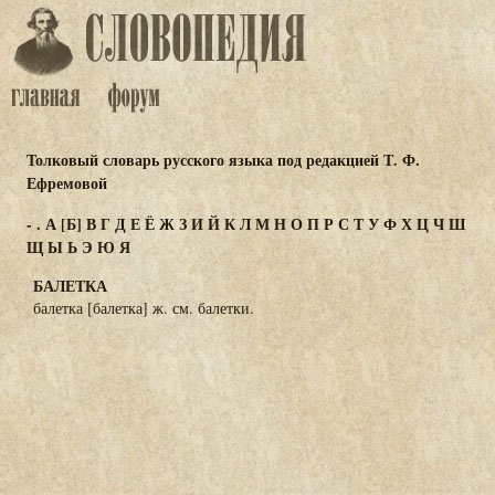
Толковый словарь русского языка под редакцией Т. Ф.
Ефремовой
-
.
А
[Б]
В
Г
Д
Е
Ё
Ж
З
И
Й
К
Л
М
Н
О
П
Р
С
Т
У
Ф
Х
Ц
Ч
Ш
Щ
Ы
Ь
Э
Ю
Я
БАЛЕТКА
балетка [балетка] ж. см. балетки.