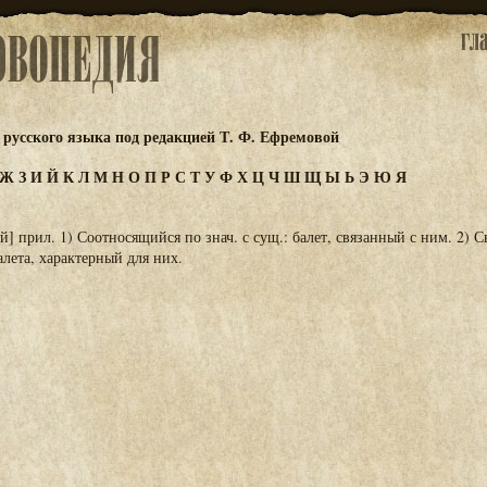
русского языка под редакцией Т. Ф. Ефремовой
Ж
З
И
Й
К
Л
М
Н
О
П
Р
С
Т
У
Ф
Х
Ц
Ч
Ш
Щ
Ы
Ь
Э
Ю
Я
й] прил. 1) Соотносящийся по знач. с сущ.: балет, связанный с ним. 2) 
алета, характерный для них.