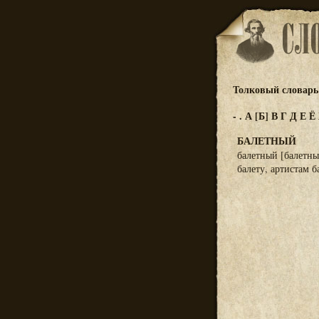
Толковый словарь 
-
.
А
[Б]
В
Г
Д
Е
Ё
БАЛЕТНЫЙ
балетный [балетны
балету, артистам б