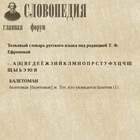
Толковый словарь русского языка под редакцией Т. Ф.
Ефремовой
-
.
А
[Б]
В
Г
Д
Е
Ё
Ж
З
И
Й
К
Л
М
Н
О
П
Р
С
Т
У
Ф
Х
Ц
Ч
Ш
Щ
Ы
Ь
Э
Ю
Я
БАЛЕТОМАН
балетоман [балетоман] м. Тот, кто увлекается балетом (1).