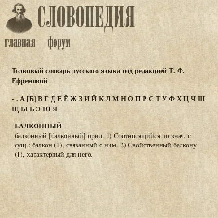
Толковый словарь русского языка под редакцией Т. Ф.
Ефремовой
-
.
А
[Б]
В
Г
Д
Е
Ё
Ж
З
И
Й
К
Л
М
Н
О
П
Р
С
Т
У
Ф
Х
Ц
Ч
Ш
Щ
Ы
Ь
Э
Ю
Я
БАЛКОННЫЙ
балконный [балконный] прил. 1) Соотносящийся по знач. с
сущ.: балкон (1), связанный с ним. 2) Свойственный балкону
(1), характерный для него.