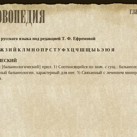
русского языка под редакцией Т. Ф. Ефремовой
Ж
З
И
Й
К
Л
М
Н
О
П
Р
С
Т
У
Ф
Х
Ц
Ч
Ш
Щ
Ы
Ь
Э
Ю
Я
ЧЕСКИЙ
 [бальнеологический] прил. 1) Соотносящийся по знач. с сущ.: бальнеол
ный бальнеологии, характерный для нее. 3) Связанный с лечением мине
и.