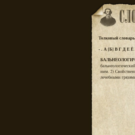
Толковый словарь 
-
.
А
[Б]
В
Г
Д
Е
Ё
БАЛЬНЕОЛОГИ
бальнеологический
ним. 2) Свойствен
лечебными грязям