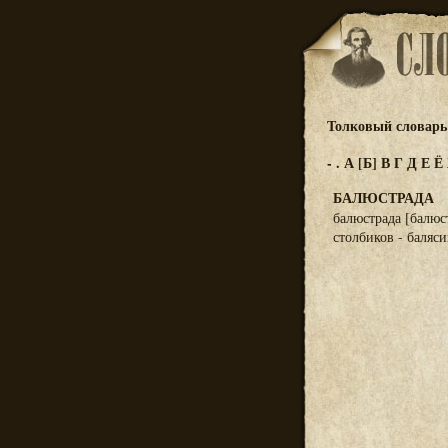
Толковый словарь 
-
.
А
[Б]
В
Г
Д
Е
Ё
БАЛЮСТРАДА
балюстрада [балюс
столбиков - баляс