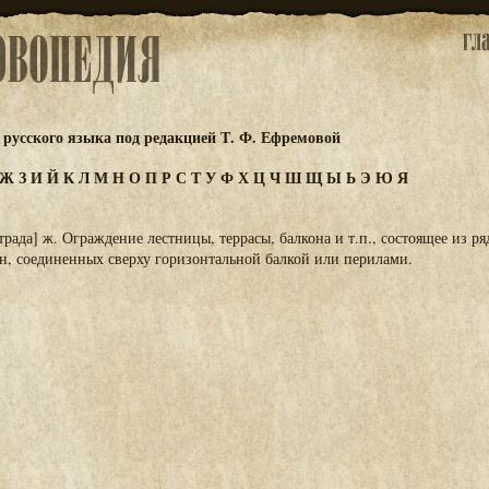
русского языка под редакцией Т. Ф. Ефремовой
Ж
З
И
Й
К
Л
М
Н
О
П
Р
С
Т
У
Ф
Х
Ц
Ч
Ш
Щ
Ы
Ь
Э
Ю
Я
трада] ж. Ограждение лестницы, террасы, балкона и т.п., состоящее из р
ин, соединенных сверху горизонтальной балкой или перилами.