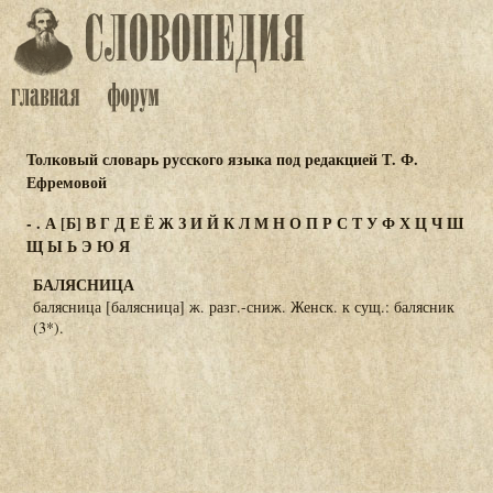
Толковый словарь русского языка под редакцией Т. Ф.
Ефремовой
-
.
А
[Б]
В
Г
Д
Е
Ё
Ж
З
И
Й
К
Л
М
Н
О
П
Р
С
Т
У
Ф
Х
Ц
Ч
Ш
Щ
Ы
Ь
Э
Ю
Я
БАЛЯСНИЦА
балясница [балясница] ж. разг.-сниж. Женск. к сущ.: балясник
(3*).