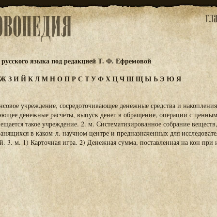
русского языка под редакцией Т. Ф. Ефремовой
Ж
З
И
Й
К
Л
М
Н
О
П
Р
С
Т
У
Ф
Х
Ц
Ч
Ш
Щ
Ы
Ь
Э
Ю
Я
ансовое учреждение, сосредоточивающее денежные средства и накоплени
яющее денежные расчеты, выпуск денег в обращение, операции с ценным
змещается такое учреждение. 2. м. Систематизированное собрание веществ
хранящихся в каком-л. научном центре и предназначенных для исследоват
. 3. м. 1) Карточная игра. 2) Денежная сумма, поставленная на кон при 