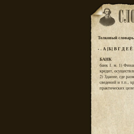
Толковый словарь 
-
.
А
[Б]
В
Г
Д
Е
Ё
БАНК
банк 1. м. 1) Фин
кредит, осуществл
2) Здание, где ра
сведений и т.п., 
практических целей