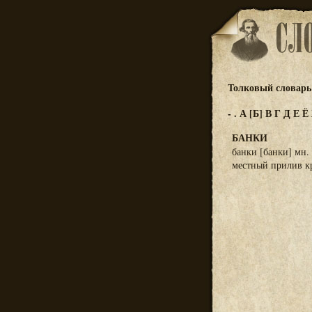
Толковый словарь 
-
.
А
[Б]
В
Г
Д
Е
Ё
БАНКИ
банки [банки] мн.
местный прилив кр