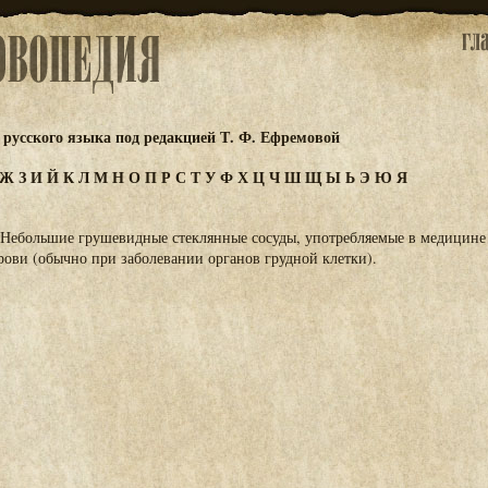
русского языка под редакцией Т. Ф. Ефремовой
Ж
З
И
Й
К
Л
М
Н
О
П
Р
С
Т
У
Ф
Х
Ц
Ч
Ш
Щ
Ы
Ь
Э
Ю
Я
 Небольшие грушевидные стеклянные сосуды, употребляемые в медицине 
ови (обычно при заболевании органов грудной клетки).