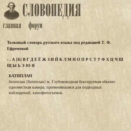
Толковый словарь русского языка под редакцией Т. Ф.
Ефремовой
-
.
А
[Б]
В
Г
Д
Е
Ё
Ж
З
И
Й
К
Л
М
Н
О
П
Р
С
Т
У
Ф
Х
Ц
Ч
Ш
Щ
Ы
Ь
Э
Ю
Я
БАТИПЛАН
батиплан [батиплан] м. Глубоководная буксируемая обычно
одноместная камера, применявшаяся для подводных
наблюдений, кинофотосъемок.