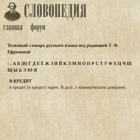
Толковый словарь русского языка под редакцией Т. Ф.
Ефремовой
-
.
А
Б
[В]
Г
Д
Е
Ё
Ж
З
И
Й
К
Л
М
Н
О
П
Р
С
Т
У
Ф
Х
Ц
Ч
Ш
Щ
Ы
Ь
Э
Ю
Я
В КРЕДИТ
в кредит [в кредит] нареч. В долг, с коммерческим доверием.