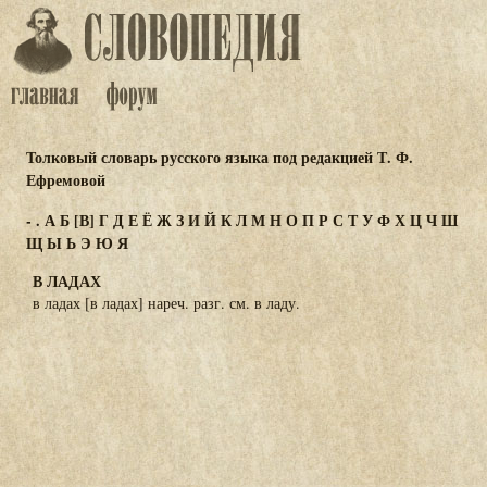
Толковый словарь русского языка под редакцией Т. Ф.
Ефремовой
-
.
А
Б
[В]
Г
Д
Е
Ё
Ж
З
И
Й
К
Л
М
Н
О
П
Р
С
Т
У
Ф
Х
Ц
Ч
Ш
Щ
Ы
Ь
Э
Ю
Я
В ЛАДАХ
в ладах [в ладах] нареч. разг. см. в ладу.