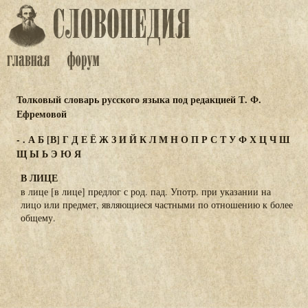
Толковый словарь русского языка под редакцией Т. Ф.
Ефремовой
-
.
А
Б
[В]
Г
Д
Е
Ё
Ж
З
И
Й
К
Л
М
Н
О
П
Р
С
Т
У
Ф
Х
Ц
Ч
Ш
Щ
Ы
Ь
Э
Ю
Я
В ЛИЦЕ
в лице [в лице] предлог с род. пад. Употр. при указании на
лицо или предмет, являющиеся частными по отношению к более
общему.