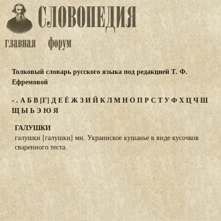
Толковый словарь русского языка под редакцией Т. Ф.
Ефремовой
-
.
А
Б
В
[Г]
Д
Е
Ё
Ж
З
И
Й
К
Л
М
Н
О
П
Р
С
Т
У
Ф
Х
Ц
Ч
Ш
Щ
Ы
Ь
Э
Ю
Я
ГАЛУШКИ
галушки [галушки] мн. Украинское кушанье в виде кусочков
сваренного теста.