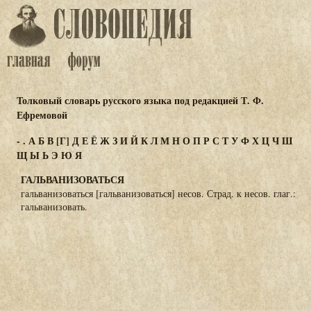
Толковый словарь русского языка под редакцией Т. Ф.
Ефремовой
-
.
А
Б
В
[Г]
Д
Е
Ё
Ж
З
И
Й
К
Л
М
Н
О
П
Р
С
Т
У
Ф
Х
Ц
Ч
Ш
Щ
Ы
Ь
Э
Ю
Я
ГАЛЬВАНИЗОВАТЬСЯ
гальванизоваться [гальванизоваться] несов. Страд. к несов. глаг.:
гальванизовать.