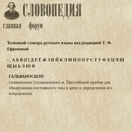
Толковый словарь русского языка под редакцией Т. Ф.
Ефремовой
-
.
А
Б
В
[Г]
Д
Е
Ё
Ж
З
И
Й
К
Л
М
Н
О
П
Р
С
Т
У
Ф
Х
Ц
Ч
Ш
Щ
Ы
Ь
Э
Ю
Я
ГАЛЬВАНОСКОП
гальваноскоп [гальваноскоп] м. Простейший прибор для
обнаружения постоянного тока в цепи и определения его
направления.