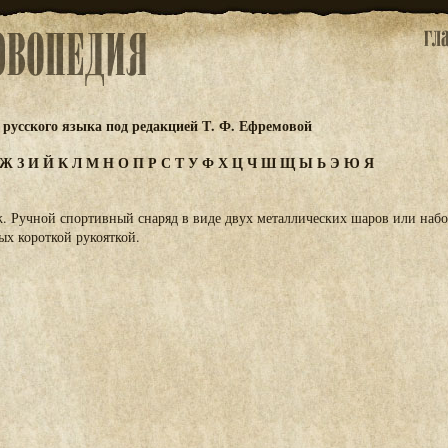
русского языка под редакцией Т. Ф. Ефремовой
Ж
З
И
Й
К
Л
М
Н
О
П
Р
С
Т
У
Ф
Х
Ц
Ч
Ш
Щ
Ы
Ь
Э
Ю
Я
 ж. Ручной спортивный снаряд в виде двух металлических шаров или наб
ых короткой рукояткой.