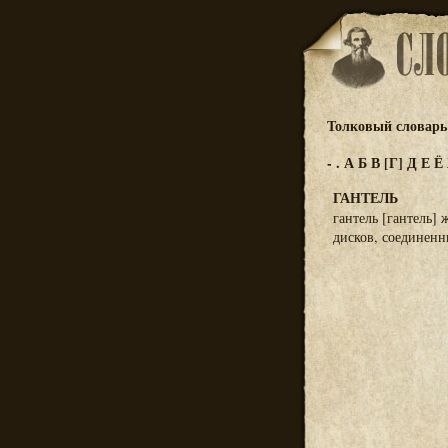
Толковый словарь 
-
.
А
Б
В
[Г]
Д
Е
Ё
ГАНТЕЛЬ
гантель [гантель]
дисков, соединенн