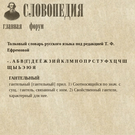
Толковый словарь русского языка под редакцией Т. Ф.
Ефремовой
-
.
А
Б
В
[Г]
Д
Е
Ё
Ж
З
И
Й
К
Л
М
Н
О
П
Р
С
Т
У
Ф
Х
Ц
Ч
Ш
Щ
Ы
Ь
Э
Ю
Я
ГАНТЕЛЬНЫЙ
гантельный [гантельный] прил. 1) Соотносящийся по знач. с
сущ.: гантель, связанный с ним. 2) Свойственный гантели,
характерный для нее.