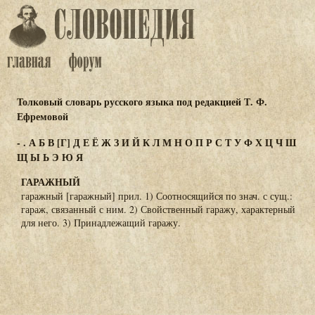
Толковый словарь русского языка под редакцией Т. Ф.
Ефремовой
-
.
А
Б
В
[Г]
Д
Е
Ё
Ж
З
И
Й
К
Л
М
Н
О
П
Р
С
Т
У
Ф
Х
Ц
Ч
Ш
Щ
Ы
Ь
Э
Ю
Я
ГАРАЖНЫЙ
гаражный [гаражный] прил. 1) Соотносящийся по знач. с сущ.:
гараж, связанный с ним. 2) Свойственный гаражу, характерный
для него. 3) Принадлежащий гаражу.