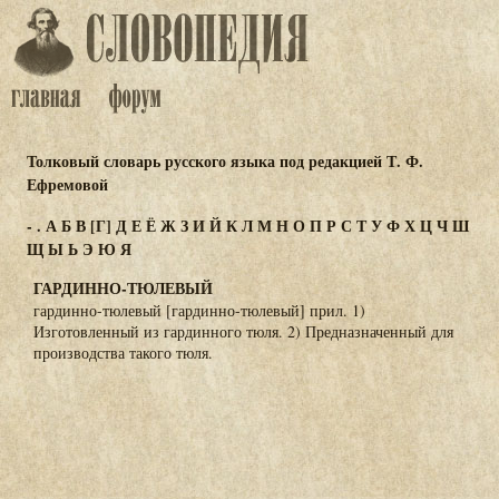
Толковый словарь русского языка под редакцией Т. Ф.
Ефремовой
-
.
А
Б
В
[Г]
Д
Е
Ё
Ж
З
И
Й
К
Л
М
Н
О
П
Р
С
Т
У
Ф
Х
Ц
Ч
Ш
Щ
Ы
Ь
Э
Ю
Я
ГАРДИННО-ТЮЛЕВЫЙ
гардинно-тюлевый [гардинно-тюлевый] прил. 1)
Изготовленный из гардинного тюля. 2) Предназначенный для
производства такого тюля.