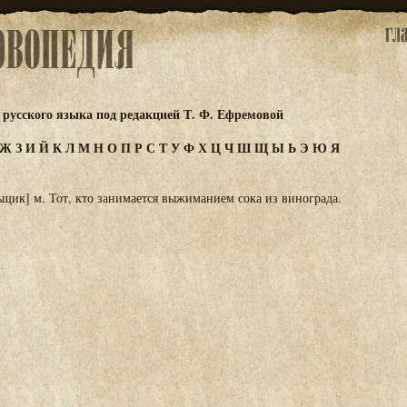
русского языка под редакцией Т. Ф. Ефремовой
Ж
З
И
Й
К
Л
М
Н
О
П
Р
С
Т
У
Ф
Х
Ц
Ч
Ш
Щ
Ы
Ь
Э
Ю
Я
щик] м. Тот, кто занимается выжиманием сока из винограда.