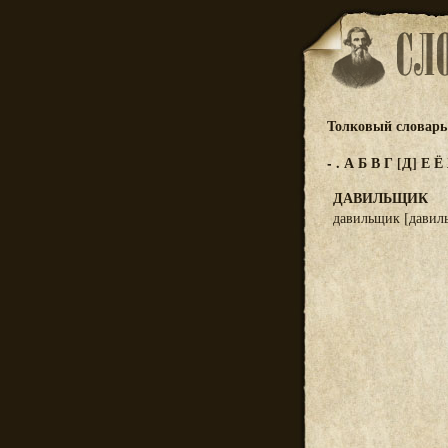
Толковый словарь 
-
.
А
Б
В
Г
[Д]
Е
Ё
ДАВИЛЬЩИК
давильщик [давиль