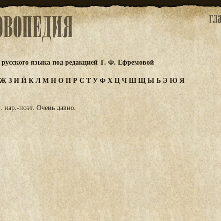
русского языка под редакцией Т. Ф. Ефремовой
Ж
З
И
Й
К
Л
М
Н
О
П
Р
С
Т
У
Ф
Х
Ц
Ч
Ш
Щ
Ы
Ь
Э
Ю
Я
. нар.-поэт. Очень давно.