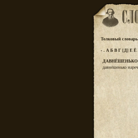
Толковый словарь 
-
.
А
Б
В
Г
[Д]
Е
Ё
ДАВНЁШЕНЬКО
давнёшенько нареч