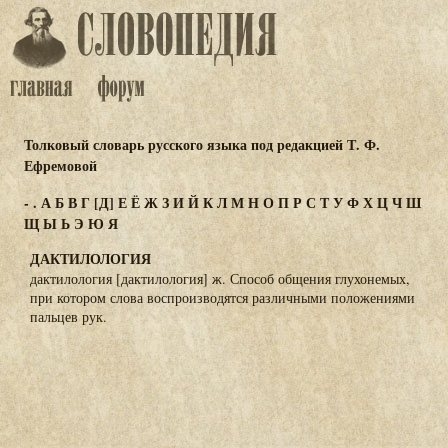
Толковый словарь русского языка под редакцией Т. Ф.
Ефремовой
-
.
А
Б
В
Г
[Д]
Е
Ё
Ж
З
И
Й
К
Л
М
Н
О
П
Р
С
Т
У
Ф
Х
Ц
Ч
Ш
Щ
Ы
Ь
Э
Ю
Я
ДАКТИЛОЛОГИЯ
дактилология [дактилология] ж. Способ общения глухонемых,
при котором слова воспроизводятся различными положениями
пальцев рук.