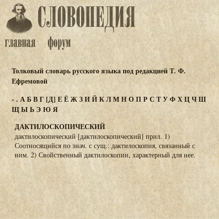
Толковый словарь русского языка под редакцией Т. Ф.
Ефремовой
-
.
А
Б
В
Г
[Д]
Е
Ё
Ж
З
И
Й
К
Л
М
Н
О
П
Р
С
Т
У
Ф
Х
Ц
Ч
Ш
Щ
Ы
Ь
Э
Ю
Я
ДАКТИЛОСКОПИЧЕСКИЙ
дактилоскопический [дактилоскопический] прил. 1)
Соотносящийся по знач. с сущ.: дактилоскопия, связанный с
ним. 2) Свойственный дактилоскопии, характерный для нее.