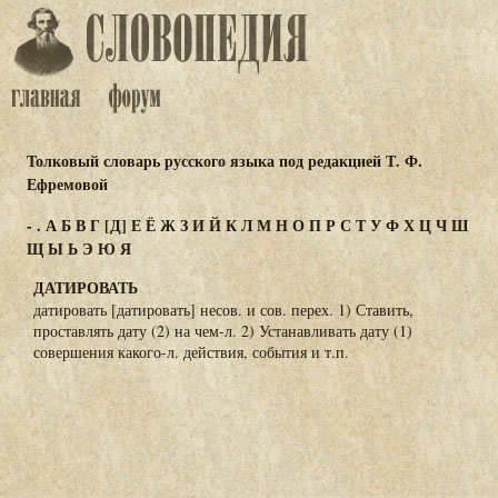
Толковый словарь русского языка под редакцией Т. Ф.
Ефремовой
-
.
А
Б
В
Г
[Д]
Е
Ё
Ж
З
И
Й
К
Л
М
Н
О
П
Р
С
Т
У
Ф
Х
Ц
Ч
Ш
Щ
Ы
Ь
Э
Ю
Я
ДАТИРОВАТЬ
датировать [датировать] несов. и сов. перех. 1) Ставить,
проставлять дату (2) на чем-л. 2) Устанавливать дату (1)
совершения какого-л. действия, события и т.п.