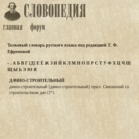
Толковый словарь русского языка под редакцией Т. Ф.
Ефремовой
-
.
А
Б
В
Г
[Д]
Е
Ё
Ж
З
И
Й
К
Л
М
Н
О
П
Р
С
Т
У
Ф
Х
Ц
Ч
Ш
Щ
Ы
Ь
Э
Ю
Я
ДАЧНО-СТРОИТЕЛЬНЫЙ
дачно-строительный [дачно-строительный] прил. Связанный со
строительством дач (2*).