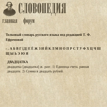
Толковый словарь русского языка под редакцией Т. Ф.
Ефремовой
-
.
А
Б
В
Г
[Д]
Е
Ё
Ж
З
И
Й
К
Л
М
Н
О
П
Р
С
Т
У
Ф
Х
Ц
Ч
Ш
Щ
Ы
Ь
Э
Ю
Я
ДВАДЦАТКА
двадцатка [двадцатка] ж. разг. 1) Единица счета, равная
двадцати. 2) Сумма в двадцать рублей.