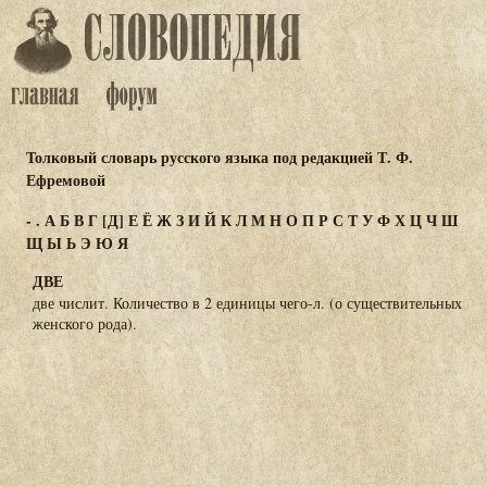
Толковый словарь русского языка под редакцией Т. Ф.
Ефремовой
-
.
А
Б
В
Г
[Д]
Е
Ё
Ж
З
И
Й
К
Л
М
Н
О
П
Р
С
Т
У
Ф
Х
Ц
Ч
Ш
Щ
Ы
Ь
Э
Ю
Я
ДВЕ
две числит. Количество в 2 единицы чего-л. (о существительных
женского рода).