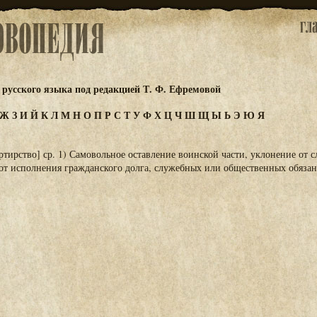
русского языка под редакцией Т. Ф. Ефремовой
Ж
З
И
Й
К
Л
М
Н
О
П
Р
С
Т
У
Ф
Х
Ц
Ч
Ш
Щ
Ы
Ь
Э
Ю
Я
ертирство] ср. 1) Самовольное оставление воинской части, уклонение от 
от исполнения гражданского долга, служебных или общественных обязан