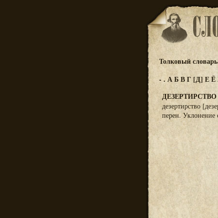
Толковый словарь 
-
.
А
Б
В
Г
[Д]
Е
Ё
ДЕЗЕРТИРСТВО
дезертирство [дез
перен. Уклонение 