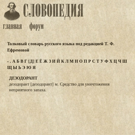
Толковый словарь русского языка под редакцией Т. Ф.
Ефремовой
-
.
А
Б
В
Г
[Д]
Е
Ё
Ж
З
И
Й
К
Л
М
Н
О
П
Р
С
Т
У
Ф
Х
Ц
Ч
Ш
Щ
Ы
Ь
Э
Ю
Я
ДЕЗОДОРАНТ
дезодорант [дезодорант] м. Средство для уничтожения
неприятного запаха.