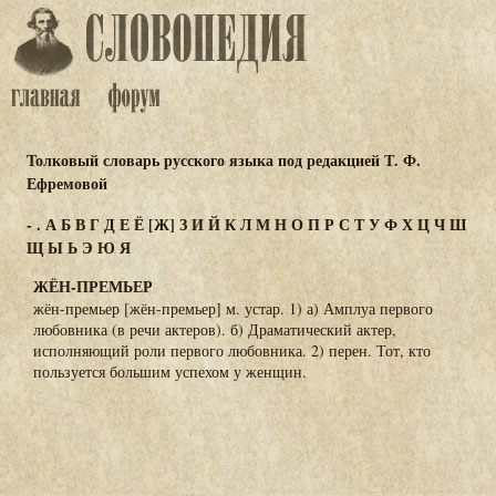
Толковый словарь русского языка под редакцией Т. Ф.
Ефремовой
-
.
А
Б
В
Г
Д
Е
Ё
[Ж]
З
И
Й
К
Л
М
Н
О
П
Р
С
Т
У
Ф
Х
Ц
Ч
Ш
Щ
Ы
Ь
Э
Ю
Я
ЖЁН-ПРЕМЬЕР
жён-премьер [жён-премьер] м. устар. 1) а) Амплуа первого
любовника (в речи актеров). б) Драматический актер,
исполняющий роли первого любовника. 2) перен. Тот, кто
пользуется большим успехом у женщин.